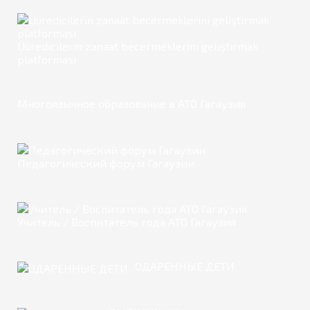
Üüredicilerin zanaat becermeklerini geliştirmäk
platforması
Многоязычное образование в АТО Гагаузия
Педагогический форум Гагаузии
Учитель / Воспитатель года АТО Гагаузия
ОДАРЕННЫЕ ДЕТИ