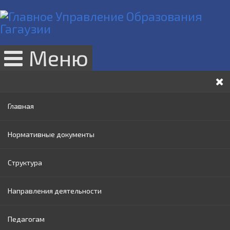
Меню
Главная
Нормативные документы
Структура
Законы РМ
Направления деятельности
Нормативные акты Правительства РМ
Руководство
Педагогам
Нормативные документы МОИ
Административный совет
Раннее образование