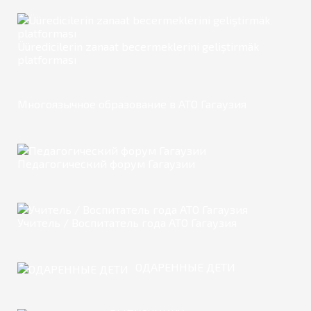
Üüredicilerin zanaat becermeklerini geliştirmäk
platforması
Многоязычное образование в АТО Гагаузия
Педагогический форум Гагаузии
Учитель / Воспитатель года АТО Гагаузия
ОДАРЕННЫЕ ДЕТИ