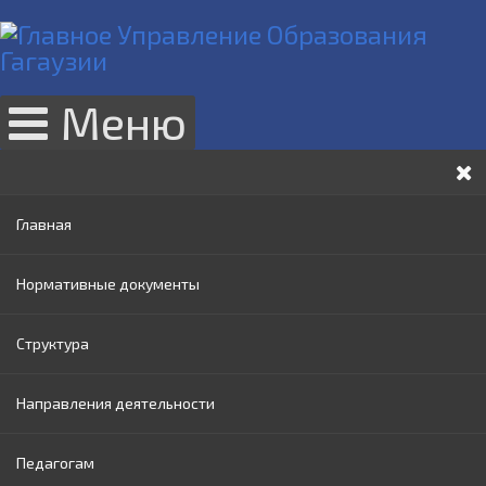
Меню
Главная
Нормативные документы
Структура
Законы РМ
Направления деятельности
Нормативные акты Правительства РМ
Руководство
Педагогам
Нормативные документы МОИ
Административный совет
Раннее образование