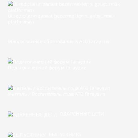
Üüredicilerin zanaat becermeklerini geliştirmäk
platforması
Многоязычное образование в АТО Гагаузия
Педагогический форум Гагаузии
Учитель / Воспитатель года АТО Гагаузия
ОДАРЕННЫЕ ДЕТИ
ВЫПУСКНИКУ