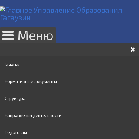
Меню
Главная
Нормативные документы
Структура
Законы РМ
Направления деятельности
Нормативные акты Правительства РМ
Руководство
Педагогам
Нормативные документы МОИ
Административный совет
Раннее образование