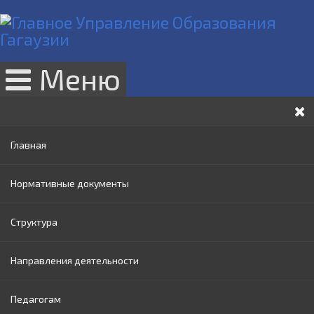
Меню
Главная
Нормативные документы
Структура
Законы РМ
Направления деятельности
Нормативные акты Правительства РМ
Руководство
Педагогам
Нормативные документы МОИ
Административный совет
Раннее образование