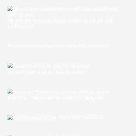
Üüredicilerin zanaat becermeklerini geliştirmäk
platforması
Многоязычное образование в АТО Гагаузия
Педагогический форум Гагаузии
Учитель / Воспитатель года АТО Гагаузия
ОДАРЕННЫЕ ДЕТИ