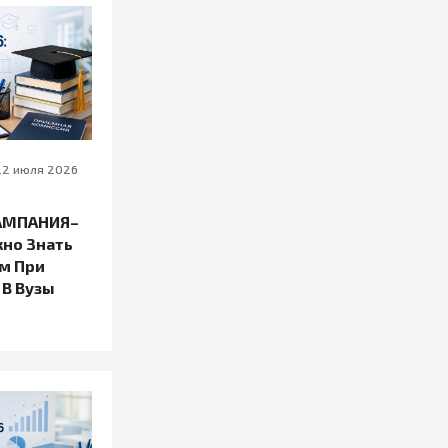
22 июля 2026
АМПАНИЯ–
жно Знать
м При
 В Вузы