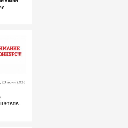
ку
, 23 июля 2026
О
II ЭТАПА