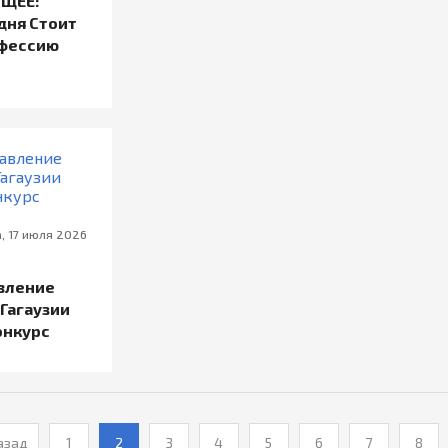
ЩЕЕ:
дня Стоит
офессию
, 17 июля 2026
авление
Гагаузии
онкурс
азад
1
2
3
4
5
6
7
8