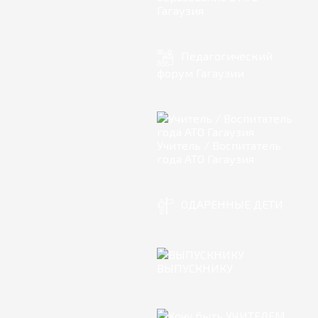
Гагаузия
Педагогический
форум Гагаузии
Учитель / Воспитатель
года АТО Гагаузия
ОДАРЕННЫЕ ДЕТИ
ВЫПУСКНИКУ