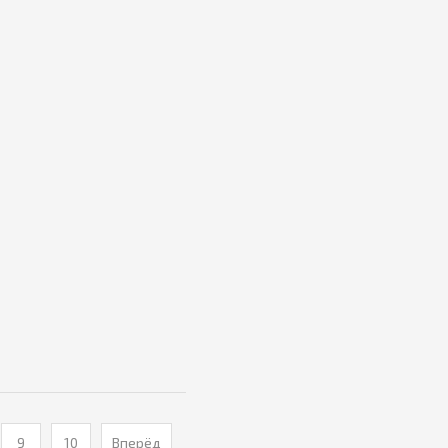
9
10
Вперёд