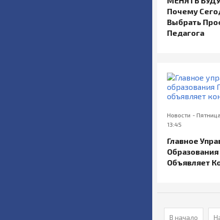
МЕНЯТЬ БУДУ
Почему Сего
Выбрать Пр
Педагога
Новости
-
Пятница
13:45
Главное Упр
Образования 
Объявляет К
В начало
Н