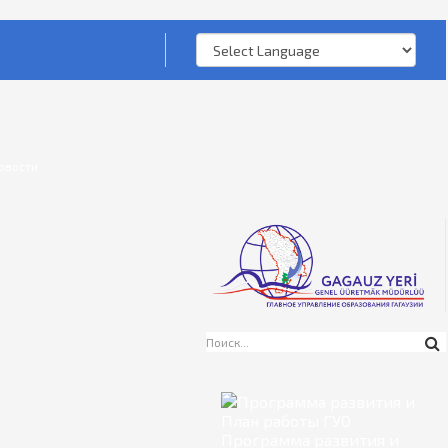
овости
Программа развития и