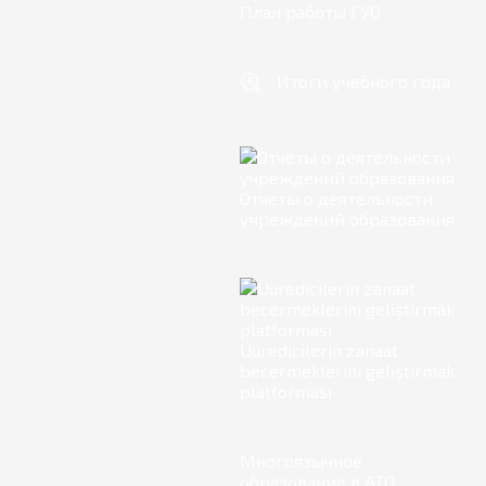
План работы ГУО
Итоги учебного года
Отчеты о деятельности
учреждений образования
Üüredicilerin zanaat
becermeklerini geliştirmäk
platforması
Многоязычное
образование в АТО