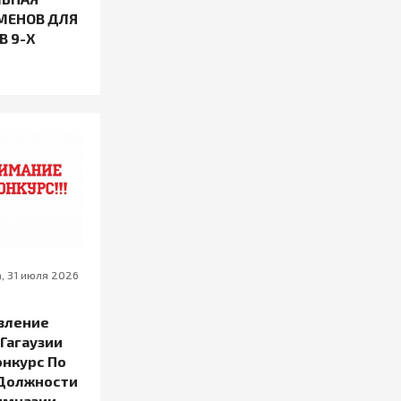
МЕНОВ ДЛЯ
 9-Х
, 31 июля 2026
авление
Гагаузии
онкурс По
Должности
имназии