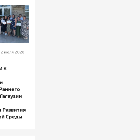
22 июля 2026
И К
и
Раннего
Гагаузии
 Развития
ой Среды